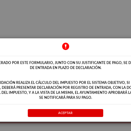
AUTOLIQUIDACIÓN PLUSVALÍAS (I.I.V.T.N.U.)
ERADO POR ESTE FORMULARIO, JUNTO CON SU JUSTIFICANTE DE PAGO, SE 
DE ENTRADA EN PLAZO DE DECLARACIÓN.
ACIÓN REALIZA EL CÁLCULO DEL IMPUESTO POR EL SISTEMA OBJETIVO, SI
, DEBERÁ PRESENTAR DECLARACIÓN POR REGISTRO DE ENTRADA, CON LA 
 DEL IMPUESTO, Y A LA VISTA DE LA MISMA, EL AYUNTAMIENTO APROBARÁ 
SE NOTIFICARÁ PARA SU PAGO.
ACEPTAR