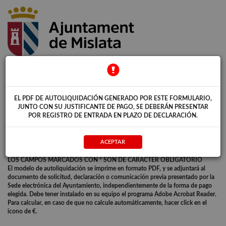
GESTIÓN TRIBUTARIA
Concejalía de Hacienda
EL PDF DE AUTOLIQUIDACIÓN GENERADO POR ESTE FORMULARIO,
JUNTO CON SU JUSTIFICANTE DE PAGO, SE DEBERÁN PRESENTAR
Plaza de la Constitución, 8
POR REGISTRO DE ENTRADA EN PLAZO DE DECLARACIÓN.
46920 Mislata (Valencia)
ACEPTAR
LOS CAMPOS MARCADOS CON * SON DE CARÁCTER OBLIGATORIO
El modelo de autoliquidación se imprime en formato PDF, y se adjuntará al
documento de solicitud, declaración o comunicación previa presentado por la
Sede electrónica del Ayuntamiento, independientemente de la forma de pago
elegida. Debe tener instalado en su equipo el programa Adobe Acrobat Reader.
Para calcular, en caso de que no calcule automáticamente, hacer click en el
icono de €.