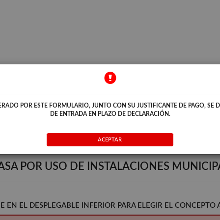
ATORIO
ERADO POR ESTE FORMULARIO, JUNTO CON SU JUSTIFICANTE DE PAGO, SE 
untará al documento de solicitud, declaración o comunicación previa presentado por
DE ENTRADA EN PLAZO DE DECLARACIÓN.
talado en su equipo el programa Adobe Acrobat Reader.
lick en el icono de €.
ACEPTAR
ASA POR USO DE INSTALACIONES MUNICIP
E EN EL DESPLEGABLE INFERIOR PARA ELEGIR EL CONCEPTO 