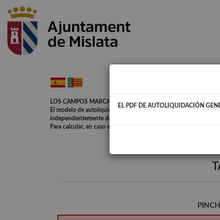
LOS CAMPOS MARCADOS CON * SON DE CARÁCTER OBLIG
EL PDF DE AUTOLIQUIDACIÓN GEN
El modelo de autoliquidación se imprime en formato PDF, y se adj
independientemente de la forma de pago elegida. Debe tener ins
Para calcular, en caso de que no calcule automáticamente, hacer c
T
PINCH