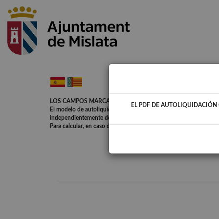
LOS CAMPOS MARCADOS CON * SON DE CARÁCTER OBLIG
EL PDF DE AUTOLIQUIDACIÓN 
El modelo de autoliquidación se imprime en formato PDF, y se adj
independientemente de la forma de pago elegida. Debe tener ins
Para calcular, en caso de que no calcule automáticamente, hacer c