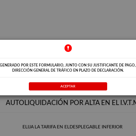
ATORIO
GENERADO POR ESTE FORMULARIO, JUNTO CON SU JUSTIFICANTE DE PAGO,
untará al documento de solicitud, declaración o comunicación previa presentado por
DIRECCIÓN GENERAL DE TRÁFICO EN PLAZO DE DECLARACIÓN.
talado en su equipo el programa Adobe Acrobat Reader.
lick en el icono de €.
ACEPTAR
AUTOLIQUIDACIÓN POR ALTA EN EL I.V.T.
ELIJA LA TARIFA EN ELDESPLEGABLE INFERIOR